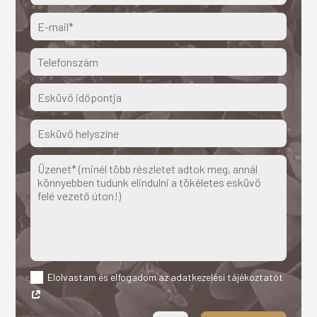
Elolvastam és elfogadom az adatkezelési tájékoztatót