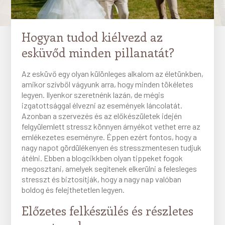
Hogyan tudod kiélvezd az
esküvőd minden pillanatát?
Az esküvő egy olyan különleges alkalom az életünkben,
amikor szívből vágyunk arra, hogy minden tökéletes
legyen. Ilyenkor szeretnénk lazán, de mégis
izgatottsággal élvezni az események láncolatát.
Azonban a szervezés és az előkészületek idején
felgyülemlett stressz könnyen árnyékot vethet erre az
emlékezetes eseményre. Éppen ezért fontos, hogy a
nagy napot gördülékenyen és stresszmentesen tudjuk
átélni. Ebben a blogcikkben olyan tippeket fogok
megosztani, amelyek segítenek elkerülni a felesleges
stresszt és biztosítják, hogy a nagy nap valóban
boldog és felejthetetlen legyen.
Előzetes felkészülés és részletes