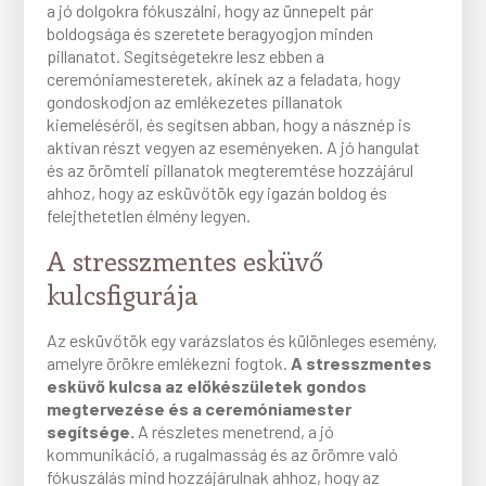
a jó dolgokra fókuszálni, hogy az ünnepelt pár
boldogsága és szeretete beragyogjon minden
pillanatot. Segítségetekre lesz ebben a
ceremóniamesteretek, akinek az a feladata, hogy
gondoskodjon az emlékezetes pillanatok
kiemeléséről, és segítsen abban, hogy a násznép is
aktívan részt vegyen az eseményeken. A jó hangulat
és az örömteli pillanatok megteremtése hozzájárul
ahhoz, hogy az esküvőtök egy igazán boldog és
felejthetetlen élmény legyen.
A stresszmentes esküvő
kulcsfigurája
Az esküvőtök egy varázslatos és különleges esemény,
amelyre örökre emlékezni fogtok.
A stresszmentes
esküvő kulcsa az előkészületek gondos
megtervezése és a ceremóniamester
segítsége.
A részletes menetrend, a jó
kommunikáció, a rugalmasság és az örömre való
fókuszálás mind hozzájárulnak ahhoz, hogy az