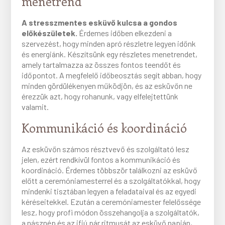
menetrend
A stresszmentes esküvő kulcsa a gondos
előkészületek.
Érdemes időben elkezdeni a
szervezést, hogy minden apró részletre legyen időnk
és energiánk. Készítsünk egy részletes menetrendet,
amely tartalmazza az összes fontos teendőt és
időpontot. A megfelelő időbeosztás segít abban, hogy
minden gördülékenyen működjön, és az esküvőn ne
érezzük azt, hogy rohanunk, vagy elfelejtettünk
valamit.
Kommunikáció és koordináció
Az esküvőn számos résztvevő és szolgáltató lesz
jelen, ezért rendkívül fontos a kommunikáció és
koordináció. Érdemes többször találkozni az esküvő
előtt a ceremóniamesterrel és a szolgáltatókkal, hogy
mindenki tisztában legyen a feladataival és az egyedi
kéréseitekkel. Ezután a ceremóniamester felelőssége
lesz, hogy profi módon összehangolja a szolgáltatók,
a násznép és az ifjú pár ritmusát az esküvő napján,