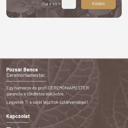
Küldés
=
4 + 11
Pozsár Bence
Ceremóniamester
Egy humoros és profi CEREMÓNIAMESTER
garancia a tökéletes esküvőre.
Legyetek Ti a saját lagzitok sztárvendégei!
Kapcsolat