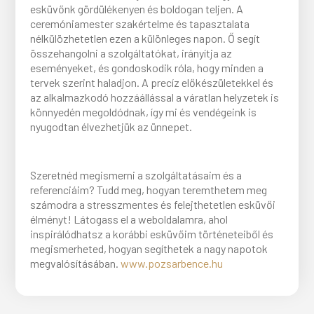
esküvőnk gördülékenyen és boldogan teljen. A
ceremóniamester szakértelme és tapasztalata
nélkülözhetetlen ezen a különleges napon. Ő segít
összehangolni a szolgáltatókat, irányítja az
eseményeket, és gondoskodik róla, hogy minden a
tervek szerint haladjon. A precíz előkészületekkel és
az alkalmazkodó hozzáállással a váratlan helyzetek is
könnyedén megoldódnak, így mi és vendégeink is
nyugodtan élvezhetjük az ünnepet.
Szeretnéd megismerni a szolgáltatásaim és a
referenciáim? Tudd meg, hogyan teremthetem meg
számodra a stresszmentes és felejthetetlen esküvői
élményt! Látogass el a weboldalamra, ahol
inspirálódhatsz a korábbi esküvőim történeteiből és
megismerheted, hogyan segíthetek a nagy napotok
megvalósításában.
www.pozsarbence.hu