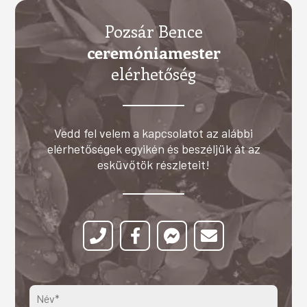
Pozsár Bence
ceremóniamester
elérhetőség
Vedd fel velem a kapcsolatot az alábbi
elérhetőségek egyikén és beszéljük át az
esküvőtök részleteit!



