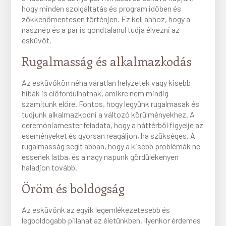
hogy minden szolgáltatás és program időben és
zökkenőmentesen történjen. Ez kell ahhoz, hogy a
násznép és a pár is gondtalanul tudja élvezni az
esküvőt.
Rugalmasság és alkalmazkodás
Az esküvőkön néha váratlan helyzetek vagy kisebb
hibák is előfordulhatnak, amikre nem mindig
számítunk előre. Fontos, hogy legyünk rugalmasak és
tudjunk alkalmazkodni a változó körülményekhez. A
ceremóniamester feladata, hogy a háttérből figyelje az
eseményeket és gyorsan reagáljon, ha szükséges. A
rugalmasság segít abban, hogy a kisebb problémák ne
essenek latba, és a nagy napunk gördülékenyen
haladjon tovább.
Öröm és boldogság
Az esküvőnk az egyik legemlékezetesebb és
legboldogabb pillanat az életünkben. Ilyenkor érdemes