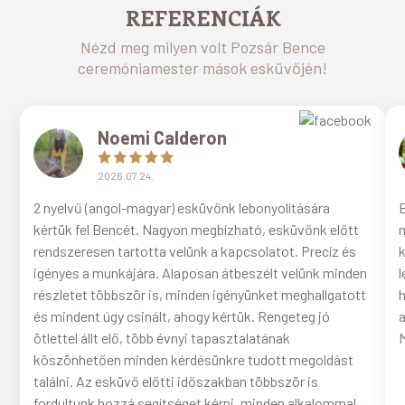
REFERENCIÁK
Nézd meg milyen volt Pozsár Bence
ceremóniamester mások esküvőjén!
Noemi Calderon
2026.07.24.
2 nyelvű (angol-magyar) esküvőnk lebonyolítására
B
kértük fel Bencét. Nagyon megbízható, esküvőnk előtt
m
rendszeresen tartotta velünk a kapcsolatot. Precíz és
k
igényes a munkájára. Alaposan átbeszélt velünk minden
l
részletet többször is, minden igényünket meghallgatott
h
és mindent úgy csinált, ahogy kértük. Rengeteg jó
a
ötlettel állt elő, több évnyi tapasztalatának
M
köszönhetően minden kérdésünkre tudott megoldást
találni. Az esküvő előtti időszakban többször is
fordultunk hozzá segítséget kérni, minden alkalommal